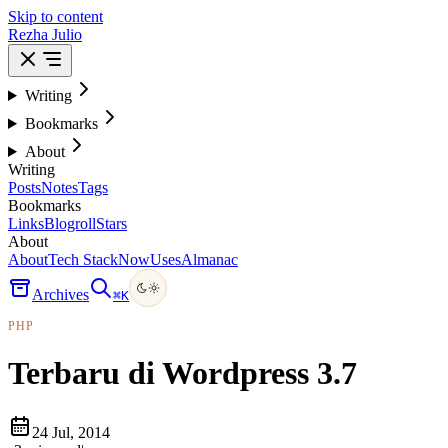
Skip to content
Rezha Julio
Writing
Bookmarks
About
Writing
Posts
Notes
Tags
Bookmarks
Links
Blogroll
Stars
About
About
Tech Stack
Now
Uses
Almanac
Archives
⌘
K
PHP
Terbaru di Wordpress 3.7
24 Jul, 2014