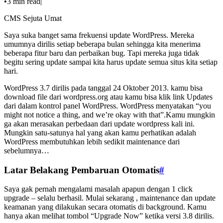
•
3 min read
|
CMS Sejuta Umat
Saya suka banget sama frekuensi update WordPress. Mereka
umumnya dirilis setiap beberapa bulan sehingga kita menerima
beberapa fitur baru dan perbaikan bug. Tapi mereka juga tidak
begitu sering update sampai kita harus update semua situs kita setiap
hari.
WordPress 3.7 dirilis pada tanggal 24 Oktober 2013. kamu bisa
download file dari wordpress.org atau kamu bisa klik link Updates
dari dalam kontrol panel WordPress. WordPress menyatakan “you
might not notice a thing, and we’re okay with that”.Kamu mungkin
ga akan merasakan perbedaan dari update wordpress kali ini.
Mungkin satu-satunya hal yang akan kamu perhatikan adalah
WordPress membutuhkan lebih sedikit maintenance dari
sebelumnya…
Latar Belakang Pembaruan Otomatis
#
Saya gak pernah mengalami masalah apapun dengan 1 click
upgrade – selalu berhasil. Mulai sekarang , maintenance dan update
keamanan yang dilakukan secara otomatis di background. Kamu
hanya akan melihat tombol “Upgrade Now” ketika versi 3.8 dirilis.